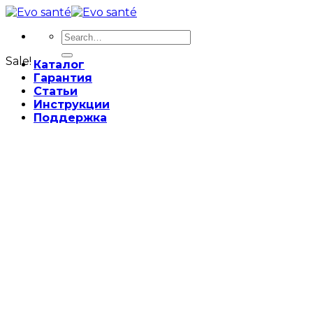
Skip
to
Search
content
for:
Sale!
Каталог
Гарантия
Статьи
Инструкции
Поддержка