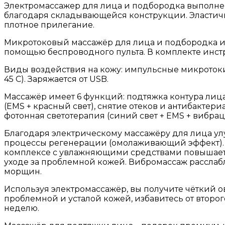
Электромассажер для лица и подбородка выполнен
благодаря складывающейся конструкции. Эластичн
плотное прилегание.
Микротоковый массажёр для лица и подбородка им
помощью беспроводного пульта. В комплекте инструк
Виды воздействия на кожу: импульсные микротоки 
45 С). Заряжается от USB.
Массажёр имеет 6 функций: подтяжка контура лица
(EMS + красный свет), снятие отеков и антибактер
фотонная светотерапия (синий свет + EMS + вибрац
Благодаря электрическому массажёру для лица ул
процессы регенерации (омолаживающий эффект). У
комплексе с увлажняющими средствами повышает 
уходе за проблемной кожей. Вибромассаж расслаб
морщин.
Используя электромассажёр, вы получите чёткий о
проблемной и усталой кожей, избавитесь от второг
неделю.