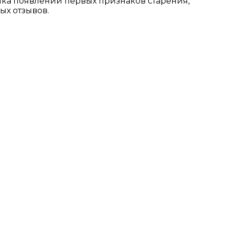
ика появлений первых признаков старения,
ых отзывов.