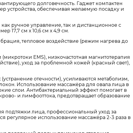
рантирующего долговечность. Гаджет компактен
р устройства, обеспечивая желаемую посадку и
как ручное управление, так и дистанционное с
17,7 см х 10,6 см х 4,9 см.
ибрация, тепловое воздействие (режим нагрева до
и (микротоки EMS), низкочастотная магнитотерапия
йствие), уход за проблемной кожей (красный свет),
устранение отечности), усиливаются метаболизм,
окон. Использование массажёра для овала лица в
кие слои. Антибактериальный эффект помогает в
крово- и лимфооттока, предотвращает образование
ля подтяжки лица, профессиональный уход за
тся регулярное использование массажёра 2-3 раза в