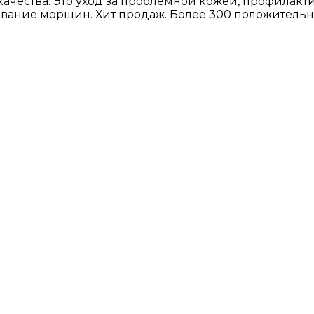
ачества. Это уход за проблемной кожей, профилакт
ивание морщин. Хит продаж. Более 300 положительн