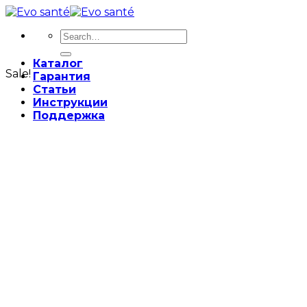
Skip
to
Search
content
for:
Каталог
Sale!
Гарантия
Статьи
Инструкции
Поддержка