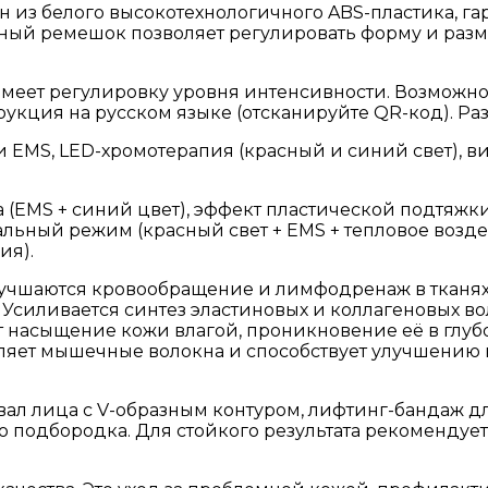
 из белого высокотехнологичного ABS-пластика, га
ый ремешок позволяет регулировать форму и разме
еет регулировку уровня интенсивности. Возможно 
ция на русском языке (отсканируйте QR-код). Размер 
EMS, LED-хромотерапия (красный и синий свет), в
 (EMS + синий цвет), эффект пластической подтяжк
иальный режим (красный свет + EMS + тепловое возде
ия).
учшаются кровообращение и лимфодренаж в тканях (
силивается синтез эластиновых и коллагеновых вол
насыщение кожи влагой, проникновение её в глубо
ляет мышечные волокна и способствует улучшению 
вал лица с V-образным контуром, лифтинг-бандаж д
о подбородка. Для стойкого результата рекомендуе