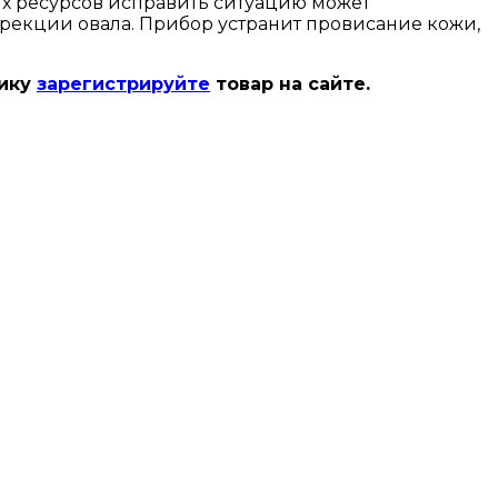
их ресурсов исправить ситуацию может
рекции овала. Прибор устранит провисание кожи,
нику
зарегистрируйте
товар на сайте.