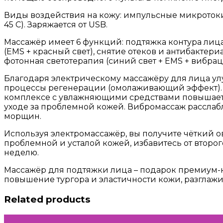
Виды воздействия на кожу: импульсные микротоки 
45 С). Заряжается от USB.
Массажёр имеет 6 функций: подтяжка контура лица
(EMS + красный свет), снятие отеков и антибактер
фотонная светотерапия (синий свет + EMS + вибрац
Благодаря электрическому массажёру для лица ул
процессы регенерации (омолаживающий эффект). У
комплексе с увлажняющими средствами повышает 
уходе за проблемной кожей. Вибромассаж расслаб
морщин.
Используя электромассажёр, вы получите чёткий о
проблемной и усталой кожей, избавитесь от второг
неделю.
Массажёр для подтяжки лица – подарок премиум-к
повышение тургора и эластичности кожи, разглаж
Related products