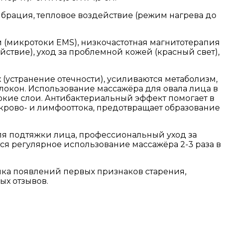
ибрация, тепловое воздействие (режим нагрева до
и (микротоки EMS), низкочастотная магнитотерапия
йствие), уход за проблемной кожей (красный свет),
устранение отечности), усиливаются метаболизм,
окон. Использование массажёра для овала лица в
кие слои. Антибактериальный эффект помогает в
крово- и лимфооттока, предотвращает образование
ля подтяжки лица, профессиональный уход за
тся регулярное использование массажёра 2-3 раза в
ика появлений первых признаков старения,
ых отзывов.