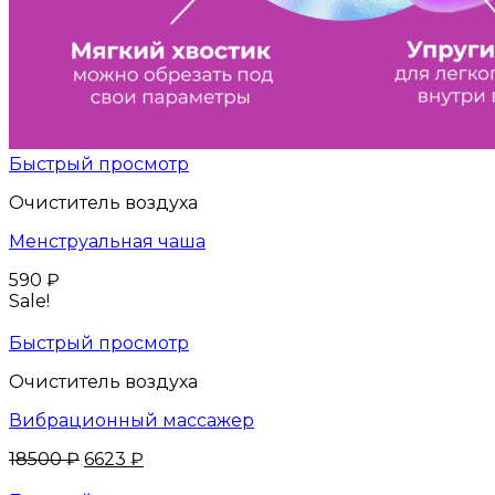
Быстрый просмотр
Очиститель воздуха
Менструальная чаша
590
₽
Sale!
Быстрый просмотр
Очиститель воздуха
Вибрационный массажер
18500
₽
6623
₽