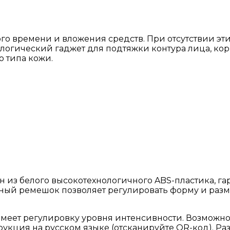
го времени и вложения средств. При отсутствии эт
логический гаджет для подтяжки контура лица, кор
о типа кожи.
 из белого высокотехнологичного ABS-пластика, га
ый ремешок позволяет регулировать форму и разме
еет регулировку уровня интенсивности. Возможно 
ция на русском языке (отсканируйте QR-код). Размер 