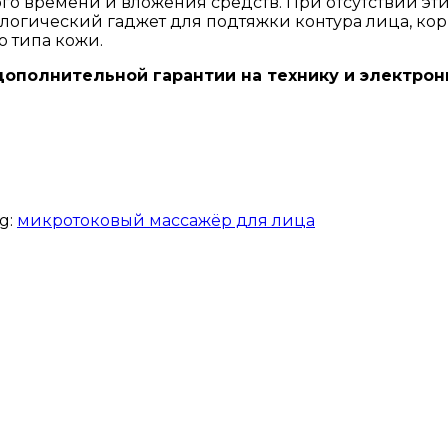
го времени и вложения средств. При отсутствии эт
логический гаджет для подтяжки контура лица, кор
о типа кожи.
дополнительной гарантии на технику и электро
g:
микротоковый массажёр для лица