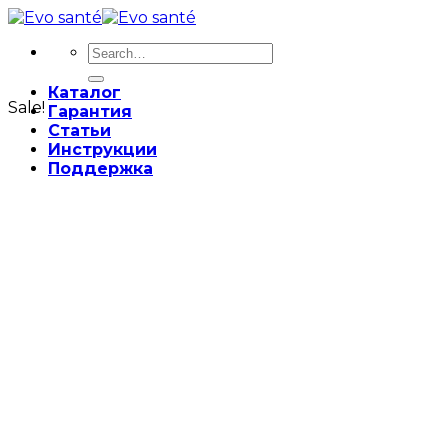
Skip
to
Search
content
for:
Каталог
Sale!
Гарантия
Статьи
Инструкции
Поддержка