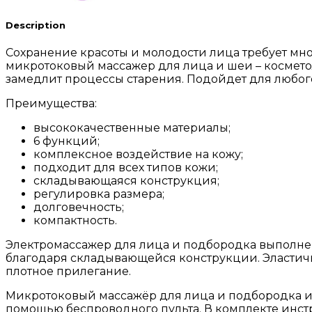
Description
Сохранение красоты и молодости лица требует мно
микротоковый массажер для лица и шеи – космето
замедлит процессы старения. Подойдет для любог
Преимущества:
высококачественные материалы;
6 функций;
комплексное воздействие на кожу;
подходит для всех типов кожи;
складывающаяся конструкция;
регулировка размера;
долговечность;
компактность.
Электромассажер для лица и подбородка выполнен
благодаря складывающейся конструкции. Эластичн
плотное прилегание.
Микротоковый массажёр для лица и подбородка им
помощью беспроводного пульта. В комплекте инструк