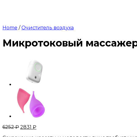
Home
/
Очиститель воздуха
Микротоковый массаже
6252
₽
2831
₽