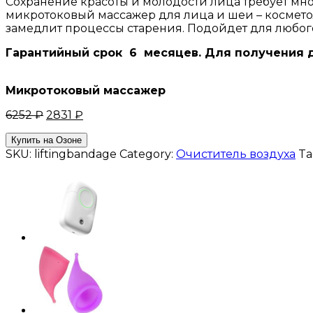
Сохранение красоты и молодости лица требует мно
микротоковый массажер для лица и шеи – космето
замедлит процессы старения. Подойдет для любог
Гарантийный срок 6 месяцев. Для получения 
Микротоковый массажер
6252
₽
2831
₽
Купить на Озоне
SKU:
liftingbandage
Category:
Очиститель воздуха
Ta