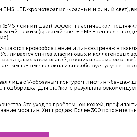
EMS, LED-хромотерапия (красный и синий свет), в
 (EMS + синий цвет), эффект пластической подтяжк
иальный режим (красный свет + EMS + тепловое возде
ия).
учшаются кровообращение и лимфодренаж в тканях (
силивается синтез эластиновых и коллагеновых вол
насыщение кожи влагой, проникновение её в глубо
ляет мышечные волокна и способствует улучшению 
вал лица с V-образным контуром, лифтинг-бандаж д
о подбородка. Для стойкого результата рекомендуе
ачества. Это уход за проблемной кожей, профилакт
ивание морщин. Хит продаж. Более 300 положительн