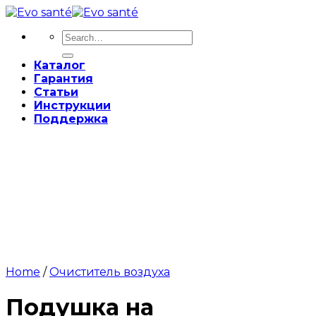
Skip
to
Search
content
for:
Каталог
Гарантия
Статьи
Инструкции
Поддержка
Home
/
Очиститель воздуха
Подушка на