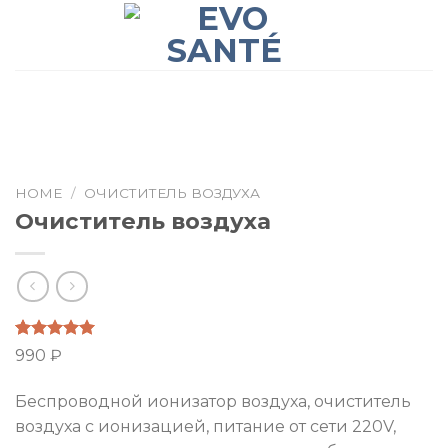
Skip
to
content
HOME
/
ОЧИСТИТЕЛЬ ВОЗДУХА
Очиститель воздуха
Rated
68
5.00
990
₽
out of 5
based on
customer
Беспроводной ионизатор воздуха, очиститель
ratings
воздуха с ионизацией, питание от сети 220V,