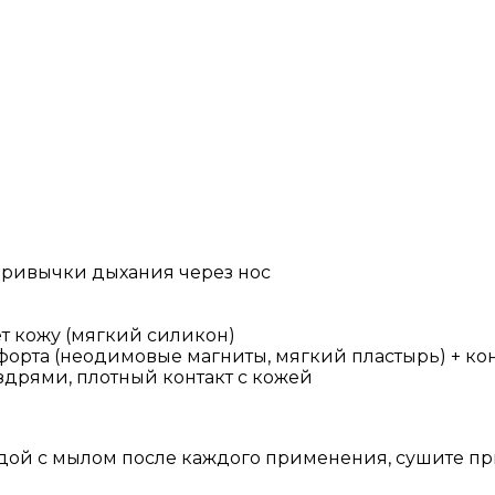
привычки дыхания через нос
т кожу (мягкий силикон)
орта (неодимовые магниты, мягкий пластырь) + ко
здрями, плотный контакт с кожей
дой с мылом после каждого применения, сушите пр