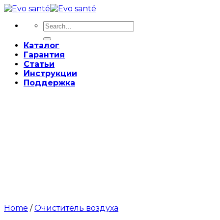
Skip
to
Search
content
for:
Каталог
Гарантия
Статьи
Инструкции
Поддержка
Home
/
Очиститель воздуха